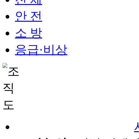
안 전
소 방
응급·비상